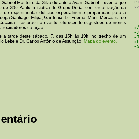
mo
 Gabriel Monteiro da Silva durante o Avant Gabriel – evento que
vo
o de São Paulo, iniciativa do Grupo Doria, com organização da
 de experimentar delícias especialmente preparadas para a
 Adega Santiago, Filipa, Gardênia, Le Poême, Mani, Mercearia do
 Cuccina – estarão no evento, oferecendo sugestões de menus
trocinadores da ação.
• 
• 
te a tarde deste sábado, 7, das 15h às 19h, no trecho de um
• 
o Leite e Dr. Carlos Antônio de Assunção.
Mapa do evento.
• 
• 
entário