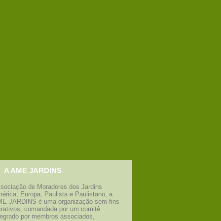
A AME JARDINS
sociação de Moradores dos Jardins
érica, Europa, Paulista e Paulistano, a
E JARDINS é uma organização sem fins
crativos, comandada por um comitê
tegrado por membros associados,