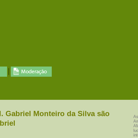
. Gabriel Monteiro da Silva são
As
briel
Am
AM
lu
in