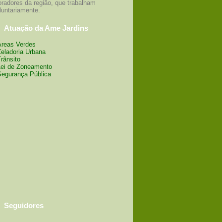
radores da região, que trabalham
luntariamente.
Atuação da Ame Jardins
Áreas Verdes
Zeladoria Urbana
Trânsito
Lei de Zoneamento
Segurança Pública
Seguidores