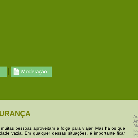
GURANÇA
As
Am
AM
 muitas pessoas aproveitam a folga para viajar. Mas há os que
lu
cidade vazia. Em qualquer dessas situações, é importante ficar
in