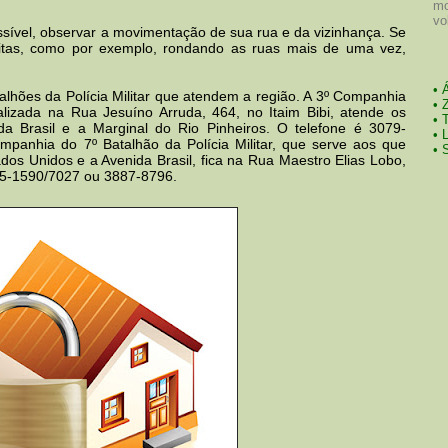
mo
vo
sível, observar a movimentação de sua rua e da vizinhança. Se
itas, como por exemplo, rondando as ruas mais de uma vez,
• 
lhões da Polícia Militar que atendem a região. A 3º Companhia
• 
calizada na Rua Jesuíno Arruda, 464, no Itaim Bibi, atende os
• 
a Brasil e a Marginal do Rio Pinheiros. O telefone é 3079-
• 
anhia do 7º Batalhão da Polícia Militar, que serve aos que
• 
os Unidos e a Avenida Brasil, fica na Rua Maestro Elias Lobo,
885-1590/7027 ou 3887-8796.