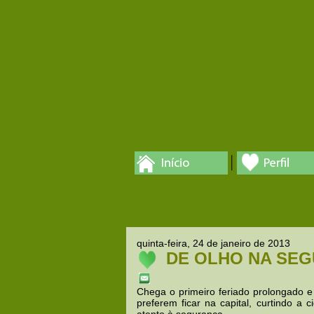
quinta-feira, 24 de janeiro de 2013
DE OLHO NA SE
Chega o primeiro feriado prolongado e
preferem ficar na capital, curtindo a 
atento à segurança.