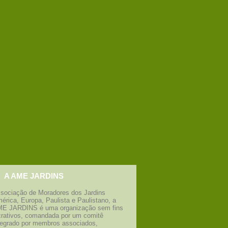
A AME JARDINS
sociação de Moradores dos Jardins
érica, Europa, Paulista e Paulistano, a
E JARDINS é uma organização sem fins
crativos, comandada por um comitê
tegrado por membros associados,