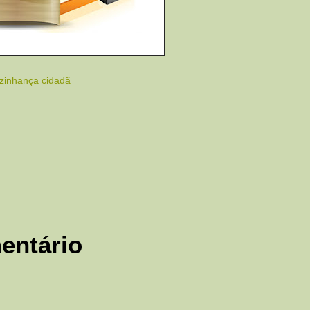
izinhança cidadã
entário