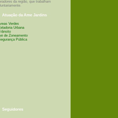
radores da região, que trabalham
luntariamente.
Atuação da Ame Jardins
Áreas Verdes
Zeladoria Urbana
Trânsito
Lei de Zoneamento
Segurança Pública
Seguidores