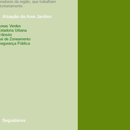
radores da região, que trabalham
luntariamente.
Atuação da Ame Jardins
Áreas Verdes
Zeladoria Urbana
Trânsito
Lei de Zoneamento
Segurança Pública
Seguidores