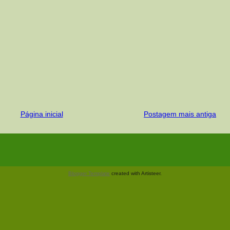
Página inicial
Postagem mais antiga
Blogger Template
created with Artisteer.