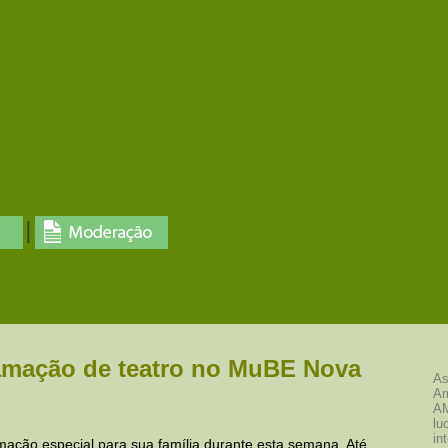
amação de teatro no MuBE Nova
As
Am
AM
lu
in
ção especial para sua família durante esta semana. Até