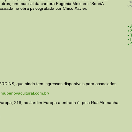
mo
outros, um musical da cantora Eugenia Melo em “SereiA
vo
aseada na obra psicografada por Chico Xavier.
• 
• 
• 
• 
• 
ARDINS, que ainda tem ingressos disponíveis para associados.
.mubenovacultural.com.br/
Europa, 218, no Jardim Europa a entrada é pela Rua Alemanha,
l