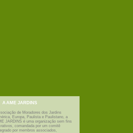
A AME JARDINS
sociação de Moradores dos Jardins
érica, Europa, Paulista e Paulistano, a
E JARDINS é uma organização sem fins
crativos, comandada por um comitê
tegrado por membros associados,