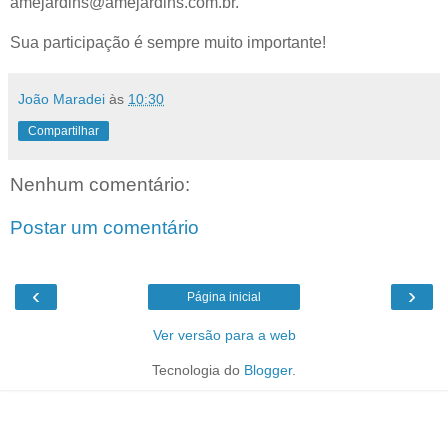
amejardins@amejardins.com.br.
Sua participação é sempre muito importante!
João Maradei
às
10:30
Compartilhar
Nenhum comentário:
Postar um comentário
‹
›
Página inicial
Ver versão para a web
Tecnologia do
Blogger
.